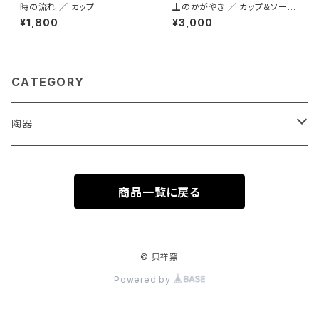
時の流れ ／ カップ
土のかがやき ／ カップ＆ソーサ
ー
¥1,800
¥3,000
CATEGORY
陶器
オーナー作品
商品一覧に戻る
© 典祥窯
Powered by