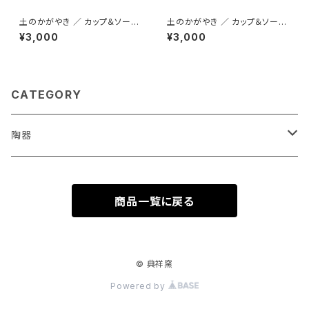
土のかがやき ／ カップ＆ソーサ
土のかがやき ／ カップ＆ソーサ
ー
ー
¥3,000
¥3,000
CATEGORY
陶器
オーナー作品
商品一覧に戻る
© 典祥窯
Powered by