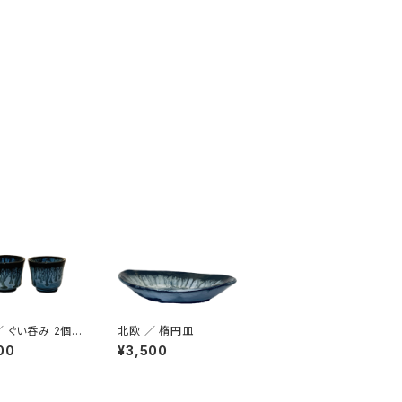
／ ぐい呑み 2個セ
北欧 ／ 楕円皿
00
¥3,500