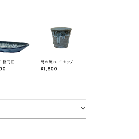
／ 楕円皿
時の流れ ／ カップ
00
¥1,800